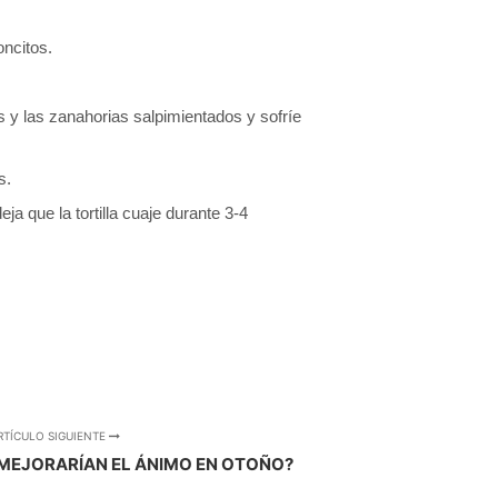
oncitos.
s y las zanahorias salpimientados y sofríe
s.
ja que la tortilla cuaje durante 3-4
RTÍCULO SIGUIENTE
MEJORARÍAN EL ÁNIMO EN OTOÑO?