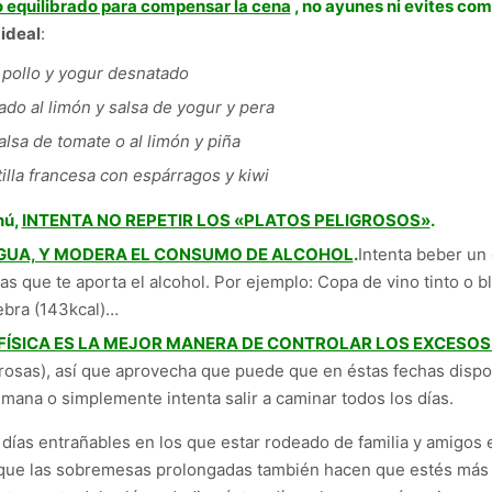
 equilibrado para compensar la cena
, no ayunes ni evites co
ideal
:
 pollo y yogur desnatado
do al limón y salsa de yogur y pera
alsa de tomate o al limón y piña
lla francesa con espárragos y kiwi
nú,
INTENTA NO REPETIR LOS «PLATOS PELIGROSOS»
.
 AGUA, Y MODERA EL CONSUMO DE ALCOHOL
.
Intenta beber un
ías que te aporta el alcohol. Por ejemplo: Copa de vino tinto o 
nebra (143kcal)…
 FÍSICA ES LA MEJOR MANERA DE CONTROLAR LOS EXCESO
rosas), así que aprovecha que puede que en éstas fechas dispon
emana o simplemente intenta salir a caminar todos los días.
ías entrañables en los que estar rodeado de familia y amigos 
que las sobremesas prolongadas también hacen que estés más t