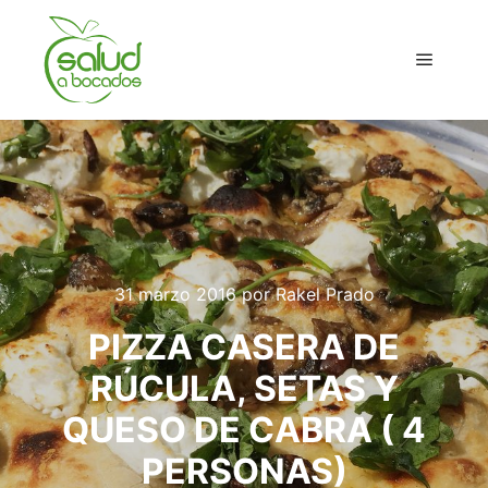
Menú pr
31 marzo 2016
por
Rakel Prado
PIZZA CASERA DE
RÚCULA, SETAS Y
QUESO DE CABRA ( 4
PERSONAS)