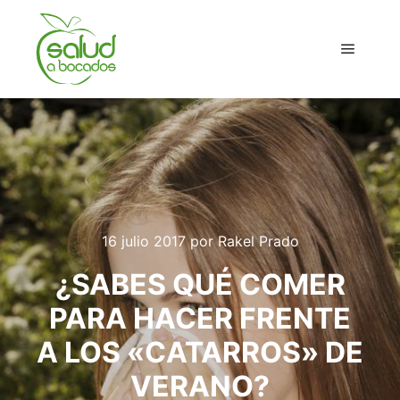
Menú pr
16 julio 2017
por
Rakel Prado
¿SABES QUÉ COMER
PARA HACER FRENTE
A LOS «CATARROS» DE
VERANO?