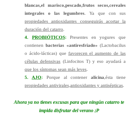
blancas,el marisco,pescado,frutos secos,cereales
integrales o las legumbres
. Ya que con sus
propiedades antioxidantes conseguirás acortar la
duración del catarro
.
4.
PROBIÓTICOS
:
Presentes en yogures que
contienen
bacterias «antiresfriado»
(Lactobacilus
o ácido-lácticas) que
favorecen el aumento de las
células defensivas
(Linfocitos T) y eso ayudará a
que los síntomas sean más leves
.
5.
AJO
:
Porque al contener
alicina
,ésta tiene
propiedades antivirales,antioxidantes y antisépticas
.
Ahora ya no tienes excusas para que ningún catarro te
impida disfrutar del verano ;P