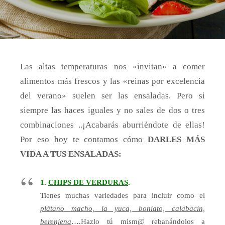
Las altas temperaturas nos «invitan» a comer
alimentos más frescos y las «reinas por excelencia
del verano» suelen
ser las ensaladas. Pero si
siempre las haces iguales y no sales de dos o tres
combinaciones ..¡Acabarás aburriéndote
de ellas!
Por eso hoy te contamos cómo
DARLES MÁS
VIDA A TUS ENSALADAS:
1.
CHIPS DE VERDURAS
.
Tienes muchas variedades para incluir como el
plátano macho, la yuca, boniato, calabacin,
berenjena
….Hazlo tú mism@ rebanándolos a