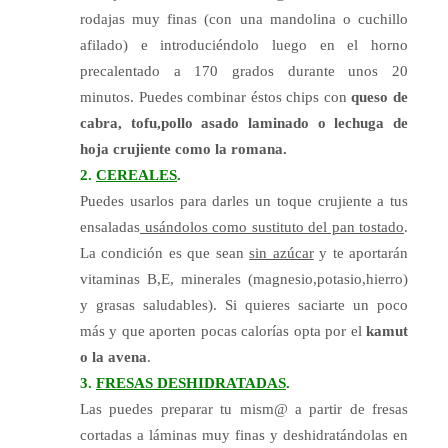
rodajas muy finas (con una mandolina o cuchillo
afilado) e introduciéndolo luego en el horno
precalentado a 170 grados durante unos 20
minutos.
Puedes combinar éstos chips con
queso de
cabra, tofu,pollo asado laminado o lechuga de
hoja crujiente como la romana.
2.
CEREALES
.
Puedes usarlos para darles un toque crujiente a tus
ensaladas
usándolos como sustituto del pan tostado
.
La condición
es que sean
sin azúcar
y te aportarán
vitaminas B,E, minerales (magnesio,potasio,hierro)
y grasas saludables).
Si quieres saciarte un poco
más y que aporten pocas calorías opta por el
kamut
o la avena
.
3.
FRESAS DESHIDRATADAS
.
Las puedes preparar tu mism@ a partir de fresas
cortadas a láminas muy finas y deshidratándolas en