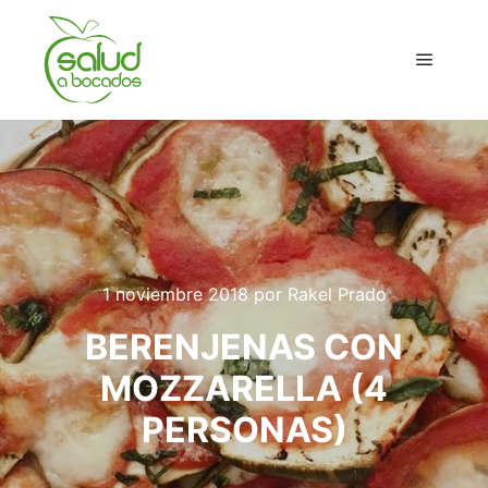
Menú pr
1 noviembre 2018
por
Rakel Prado
BERENJENAS CON
MOZZARELLA (4
PERSONAS)