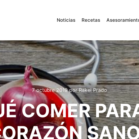
Noticias
Recetas
Asesoramient
7 octubre 2019
por
Rakel Prado
UÉ COMER PAR
CORAZÓN SANO