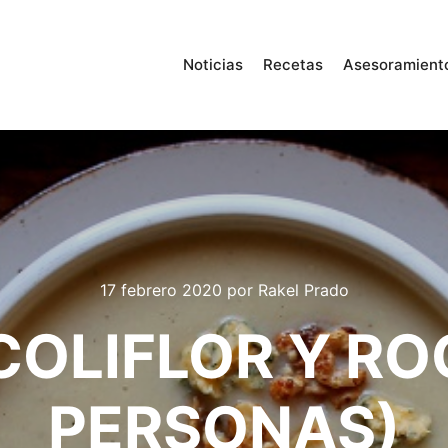
Noticias
Recetas
Asesoramient
17 febrero 2020
por
Rakel Prado
COLIFLOR Y RO
PERSONAS)