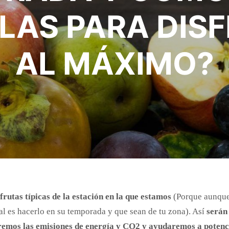
AS PARA DIS
AL MÁXIMO?
frutas típicas de la estación en la que estamos
(Porque aunque 
l es hacerlo en su temporada y que sean de tu zona). Así
serán
remos las emisiones de energía y CO2 y ayudaremos a potenci