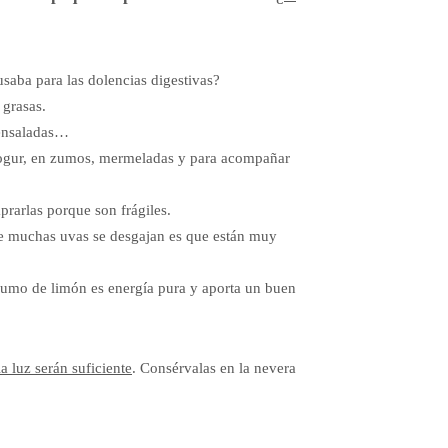
usaba para las dolencias digestivas?
 grasas.
 ensaladas…
yogur, en zumos, mermeladas y para acompañar
rarlas porque son frágiles.
e muchas uvas se desgajan es que están muy
umo de limón es energía pura y aporta un buen
a luz serán suficiente
. Consérvalas en la nevera