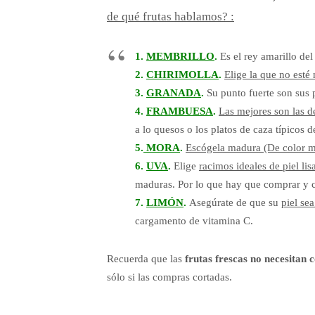
de qué frutas hablamos? :
1.
MEMBRILLO
.
Es el rey amarillo de
2.
CHIRIMOLLA
.
Elige la que no esté
3.
GRANADA
.
Su punto fuerte son sus
4.
FRAMBUESA
.
Las mejores son las de
a lo quesos o los platos de caza típicos d
5.
MORA
.
Escógela madura (De color mo
6.
UVA
.
Elige
racimos ideales de piel lis
maduras. Por lo que hay que comprar y 
7.
LIMÓN
.
Asegúrate de que su
piel se
cargamento de vitamina C.
Recuerda que las
frutas frescas no necesitan 
sólo si las compras cortadas.