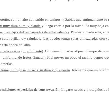
l otoño, con un alto contenido en taninos. ¿ Sabías que antiguamente se 
 ni muy dura ni muy blanda
y luego córtala por la mitad. Es muy baja en
pepitas rojas dulces cargadas de antioxidantes
. Puedes tomarla sola, en
 color brillante y saludable
. Las puedes tomar solas o mezcladas con 
e ésta época del año.
rada casi negro y brillante)
. Conviene tomarlas al poco tiempo de comp
a, uniforme, de frutos firmes
… Si al mover un poco el racimo vemos qu
comerlas.
a firme, no rugosa, ni seca, ni dura y que pesen
. Recuerda que un buen z
condiciones especiales de conservación
.
Lugares secos y protegidos de l