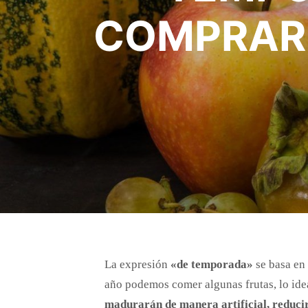
COMPRARL
La expresión
«de temporada»
se basa en
año podemos comer algunas frutas, lo idea
madurarán de manera artificial, reduci