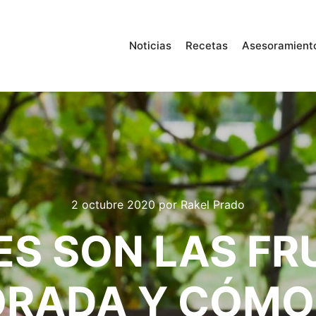
Noticias
Recetas
Asesoramient
2 octubre 2020
por
Rakel Prado
ES SON LAS FR
RADA Y CÓMO