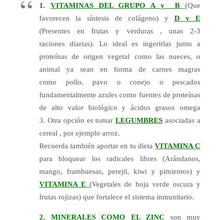
1.
VITAMINAS DEL GRUPO A y B
(Que
favorecen la síntesis de colágeno) y
D y E
(Presentes en frutas y verduras , unas 2-3
raciones
diarias). Lo ideal es ingerirlas junto a
proteínas de origen vegetal como las nueces, o
animal ya sean en forma de carnes magras
como
pollo, pavo o conejo o pescados
fundamentalmente azules como fuentes de proteínas
de alto valor biológico y ácidos grasos omega
3.
Otra opción es tomar
LEGUMBRES
asociadas a
cereal , por ejemplo arroz.
Recuerda también aportar en tu dieta
VITAMINA C
para bloquear los radicales libres (Arándanos,
mango, frambuesas, perejil,
kiwi y pimientos) y
VITAMINA E
(Vegetales de hoja verde oscura y
frutas rojizas) que fortalece el sistema inmunitario.
2.
MINERALES COMO EL ZINC
son muy