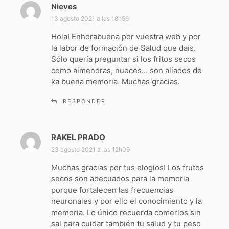
Nieves
d
i
13 agosto 2021 a las 18h56
c
Hola! Enhorabuena por vuestra web y por
e
la labor de formación de Salud que dais.
:
Sólo quería preguntar si los fritos secos
como almendras, nueces… son aliados de
ka buena memoria. Muchas gracias.
RESPONDER
RAKEL PRADO
d
i
23 agosto 2021 a las 12h09
c
Muchas gracias por tus elogios! Los frutos
e
secos son adecuados para la memoria
:
porque fortalecen las frecuencias
neuronales y por ello el conocimiento y la
memoria. Lo único recuerda comerlos sin
sal para cuidar también tu salud y tu peso