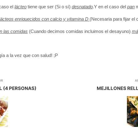
caso el
lácteo
tiene que ser (Si o sí)
desnatado
.Y en el caso del
pan
m
lácteos enriquecidos con calcio y vitamina D
(Necesaria para fijar el 
en las comidas
(Cuando decimos comidas incluimos el desayuno)
má
a a la vez que con salud! ;P
OR
A
L (4 PERSONAS)
MEJILLONES RELL