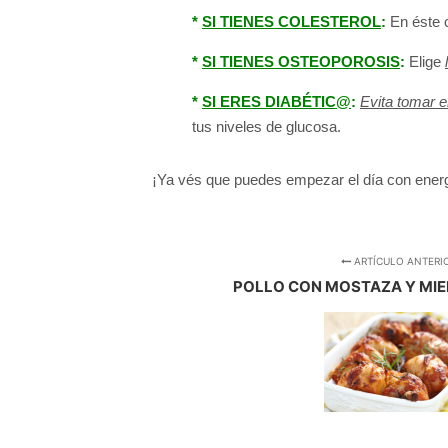
*
SI TIENES COLESTEROL
:
En éste 
*
SI TIENES OSTEOPOROSIS
:
Elige
*
SI ERES DIABÉTIC@
:
Evita tomar 
tus niveles de glucosa.
¡Ya vés que puedes empezar el día con energí
ARTÍCULO ANTERI
POLLO CON MOSTAZA Y MIE