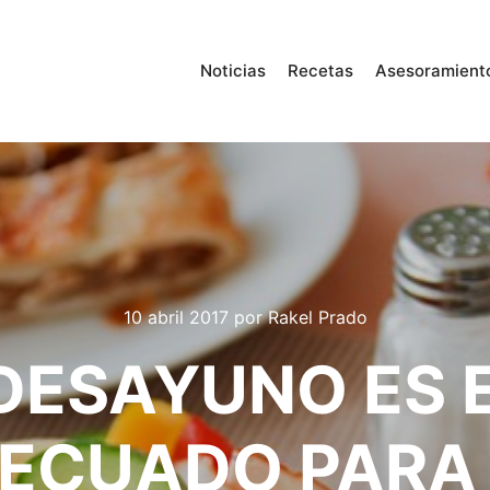
Noticias
Recetas
Asesoramient
10 abril 2017
por
Rakel Prado
DESAYUNO ES 
ECUADO PARA 