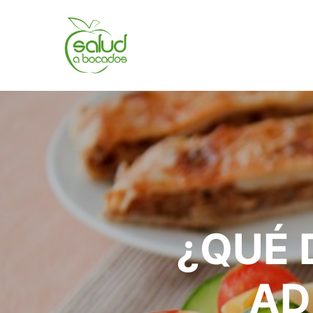
¿QUÉ 
AD