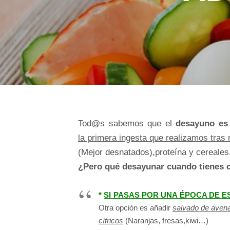
Tod@s sabemos que el
desayuno es 
la primera ingesta que realizamos tra
(Mejor desnatados),proteína y cereales
¿Pero qué desayunar cuando tienes c
*
SI PASAS POR UNA ÉPOCA DE E
Otra opción es añadir
salvado de avena 
cítricos
(Naranjas, fresas,kiwi…)