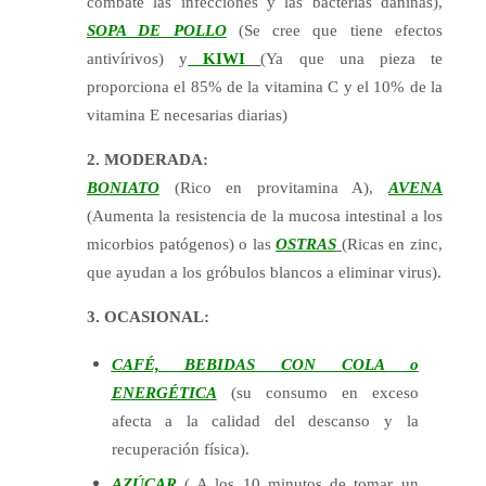
combate las infecciones y las bacterias dañinas),
SOPA DE POLLO
(Se cree que tiene efectos
antivírivos) y
KIWI
(Ya que una pieza te
proporciona el 85% de la vitamina C y el 10% de la
vitamina E necesarias diarias)
2. MODERADA:
BONIATO
(Rico en provitamina A),
AVENA
(Aumenta la resistencia de la mucosa intestinal a los
micorbios patógenos) o las
OSTRAS
(Ricas en zinc,
que ayudan a los gróbulos blancos a eliminar virus).
3. OCASIONAL:
CAFÉ, BEBIDAS CON COLA o
ENERGÉTICA
(su consumo en exceso
afecta a la calidad del descanso y la
recuperación física).
AZÚCAR
( A los 10 minutos de tomar un