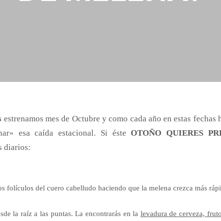
s
estrenamos mes de Octubre y como cada año en estas fechas 
ar» esa caída estacional. Si éste
OTOÑO QUIERES PRE
 diarios:
os folículos del cuero cabelludo haciendo que la melena crezca más ráp
sde la raíz a las puntas. La encontrarás en la
levadura de cerveza, frutos