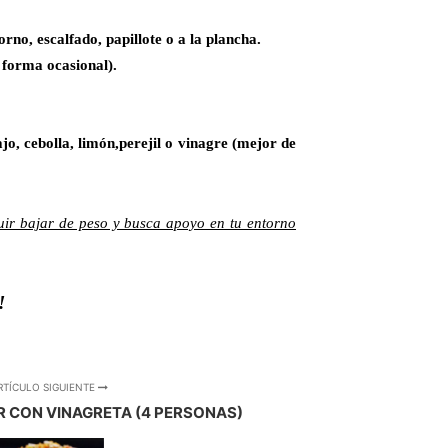
rno, escalfado, papillote o a la plancha.
 forma ocasional).
jo, cebolla, limón,perejil o vinagre (mejor de
uir bajar de peso y busca apoyo en tu entorno
!
RTÍCULO SIGUIENTE
 CON VINAGRETA (4 PERSONAS)