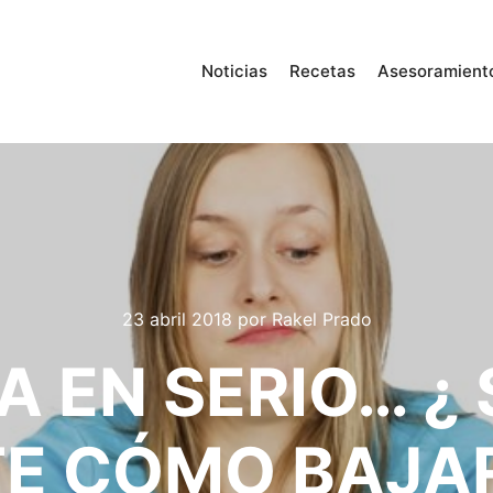
Noticias
Recetas
Asesoramient
23 abril 2018
por
Rakel Prado
 EN SERIO… ¿
E CÓMO BAJAR