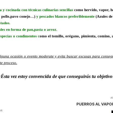
a y cocinada con técnicas culinarias sencillas
como hervido, vapor, ho
 pollo,pavo conejo…)
y pescados blancos preferiblemente
(Azules de
atados.
les en forma de pan,pasta o arroz.
 especias o condimentos c
omo el tomillo, orégano, pimienta, comino, a
 alguna ocasión o evento moderate y evita buscar excusas para conseg
te proceso.
¡Ésta vez estoy convencida de que conseguirás tu objetivo
A
PUERROS AL VAPOR
OR