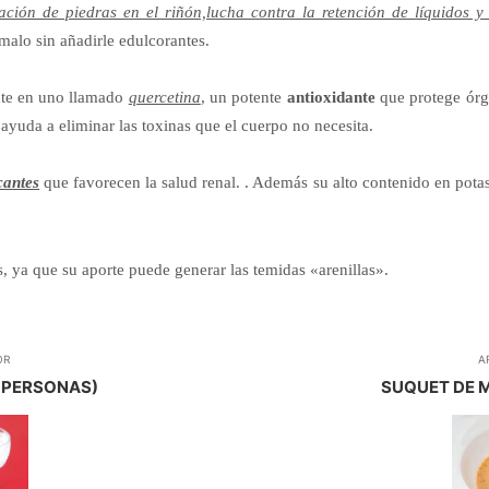
ación de piedras en el riñón,lucha contra la retención de líquidos y
malo sin añadirle edulcorantes.
nte en uno llamado
quercetina
, un potente
antioxidante
que protege ór
ayuda a eliminar las toxinas
que el cuerpo no necesita.
cantes
que favorecen la salud renal. . Además su alto contenido en
potas
 ya que su aporte puede generar las temidas «arenillas».
OR
A
4 PERSONAS)
SUQUET DE M