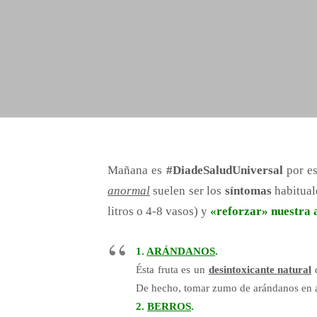
Mañana es
#DiadeSaludUniversal
por es
anormal
suelen ser los
síntomas
habitual
litros o 4-8 vasos) y
«reforzar» nuestra 
1.
ARÁNDANOS
.
Ésta fruta es un
desintoxicante natural
De hecho, tomar zumo de arándanos en a
2.
BERROS
.