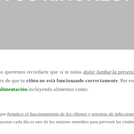
o queremos recordarte que si te notas
dolor lumbar,la presen
es de que tu
riñón no está funcionando
correctamente
. Por e
alimentación
incluyendo alimentos como:
que
fortalece el funcionamiento de los riñones y previene de infeccione
yunas cada día es uno de los
mejores remedios para prevenir las cistitis