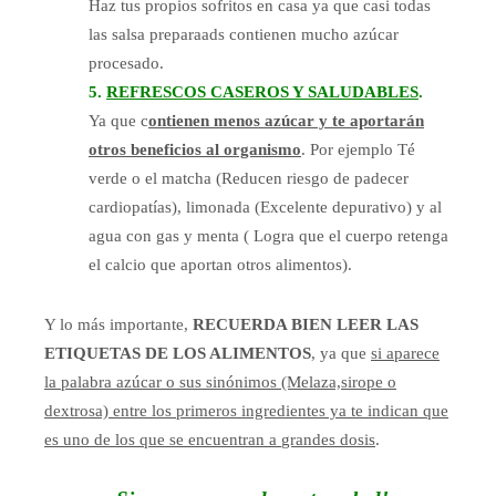
Haz tus propios sofritos en casa ya que casi todas
las salsa preparaads contienen mucho azúcar
procesado.
5.
REFRESCOS CASEROS Y SALUDABLES
.
Ya que c
ontienen menos azúcar y te aportarán
otros beneficios al organismo
. Por ejemplo Té
verde o el matcha
(Reducen riesgo de padecer
cardiopatías), limonada (Excelente depurativo) y al
agua con gas y menta ( Logra que
el cuerpo retenga
el calcio que aportan otros alimentos).
Y lo más importante,
RECUERDA BIEN LEER LAS
ETIQUETAS DE LOS ALIMENTOS
, ya que
si aparece
la palabra azúcar o sus sinónimos
(Melaza,sirope o
dextrosa) entre los primeros ingredientes ya te indican que
es uno de los que se encuentran a
grandes dosis
.