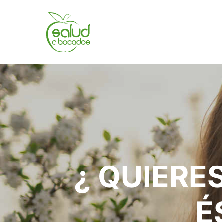
¿ QUIERE
É