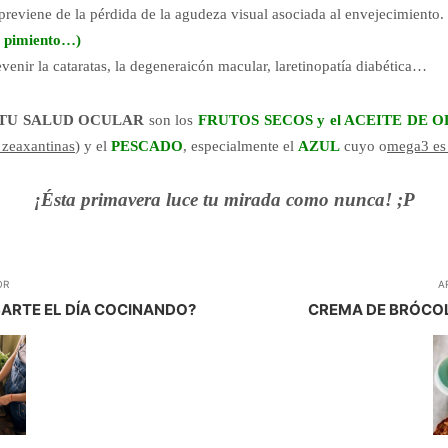
previene de la pérdida de la agudeza visual asociada al envejecimiento.
i, pimiento…)
evenir la cataratas, la degeneraicón macular, laretinopatía diabética…
R TU SALUD OCULAR
son los
FRUTOS SECOS y el ACEITE DE O
 zeaxantinas
) y el
PESCADO
, especialmente el
AZUL
cuyo o
mega3 es 
¡Ésta primavera luce tu mirada como nunca! ;P
OR
A
SARTE EL DÍA COCINANDO?
CREMA DE BRÓCOL